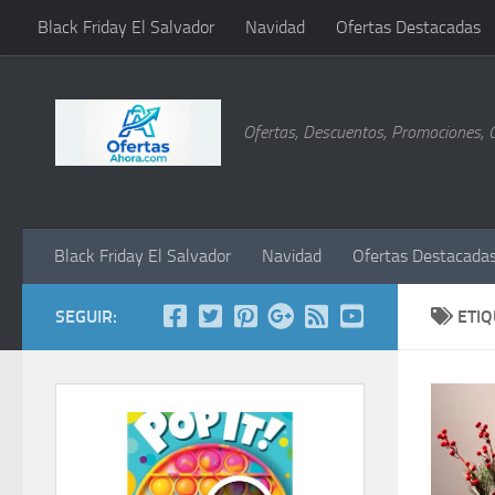
Black Friday El Salvador
Navidad
Ofertas Destacadas
Saltar al contenido
Ofertas, Descuentos, Promociones, 
Black Friday El Salvador
Navidad
Ofertas Destacada
SEGUIR:
ETI