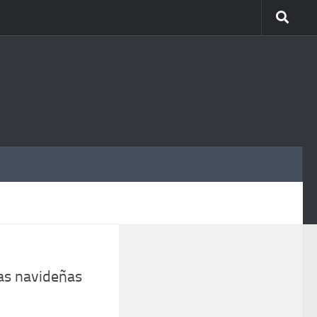
MÁS
as navideñas