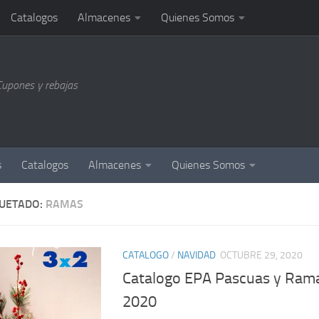
Catalogos
Almacenes
Quienes Somos
Cupones y rebajas
s
Catalogos
Almacenes
Quienes Somos
QUETADO:
RAMAS
CATALOGO
/
NAVIDAD
OCTUBRE 29, 2020
Catalogo EPA Pascuas y Ram
2020