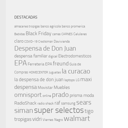
DESTACADAS
banco agricola
banco promerica
almacenes tropigas
Black Friday
Celulares
Bebidas
camas
CARNES
claro
Davivienda
COVID-19
Credisiman
Despensa de Don Juan
despensa familiar
Electrodomesticos
digicel
EPA
freund
Ferreteria EPA
Guia de
la curacao
Compras
HOMECENTER
Juguetes
maxi
la despensa de don juan
laptops
LG
despensa
Muebles
Movistar
prado
omnisport
prisma moda
online
sears
raf
RadioShack
samsung
radio shack
super selectos
siman
tigo
walmart
vidri
tropigas
Viernes Negro