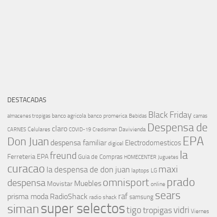
DESTACADAS
Black Friday
banco agricola
banco promerica
almacenes tropigas
Bebidas
camas
Despensa de
claro
Celulares
Davivienda
CARNES
COVID-19
Credisiman
EPA
Don Juan
despensa familiar
Electrodomesticos
digicel
la
freund
Ferreteria EPA
Guia de Compras
HOMECENTER
Juguetes
curacao
maxi
la despensa de don juan
laptops
LG
prado
omnisport
despensa
Muebles
Movistar
online
sears
raf
prisma moda
RadioShack
samsung
radio shack
super selectos
siman
tigo
vidri
tropigas
Viernes