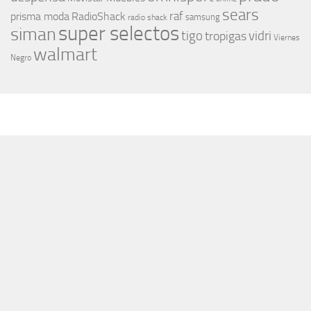
sears
raf
prisma moda
RadioShack
samsung
radio shack
super selectos
siman
tigo
vidri
tropigas
Viernes
walmart
Negro
MÁS