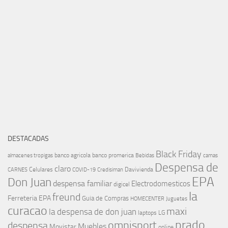
DESTACADAS
Black Friday
banco agricola
banco promerica
almacenes tropigas
Bebidas
camas
Despensa de
claro
Celulares
Davivienda
CARNES
COVID-19
Credisiman
EPA
Don Juan
despensa familiar
Electrodomesticos
digicel
la
freund
Ferreteria EPA
Guia de Compras
HOMECENTER
Juguetes
curacao
maxi
la despensa de don juan
laptops
LG
prado
omnisport
despensa
Muebles
Movistar
online