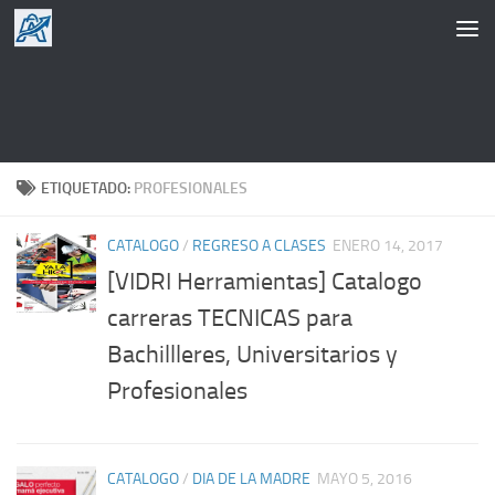
Saltar al contenido
ETIQUETADO:
PROFESIONALES
CATALOGO
/
REGRESO A CLASES
ENERO 14, 2017
[VIDRI Herramientas] Catalogo
carreras TECNICAS para
Bachillleres, Universitarios y
Profesionales
CATALOGO
/
DIA DE LA MADRE
MAYO 5, 2016