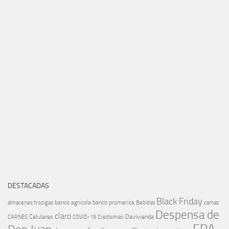
DESTACADAS
Black Friday
banco agricola
banco promerica
almacenes tropigas
Bebidas
camas
Despensa de
claro
Celulares
Davivienda
CARNES
COVID-19
Credisiman