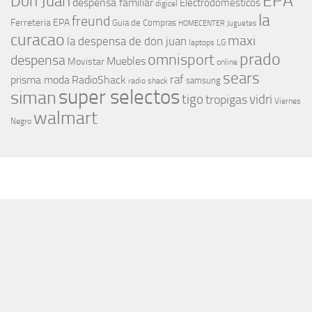
EPA
Don Juan
despensa familiar
Electrodomesticos
digicel
la
freund
Ferreteria EPA
Guia de Compras
HOMECENTER
Juguetes
curacao
maxi
la despensa de don juan
laptops
LG
prado
omnisport
despensa
Muebles
Movistar
online
sears
raf
prisma moda
RadioShack
samsung
radio shack
super selectos
siman
tigo
vidri
tropigas
Viernes
walmart
Negro
MÁS