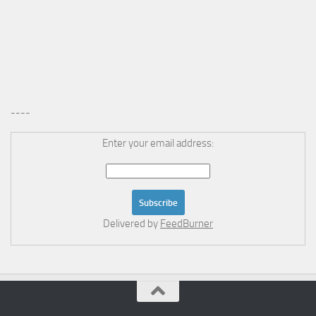
----
Enter your email address:
Delivered by
FeedBurner