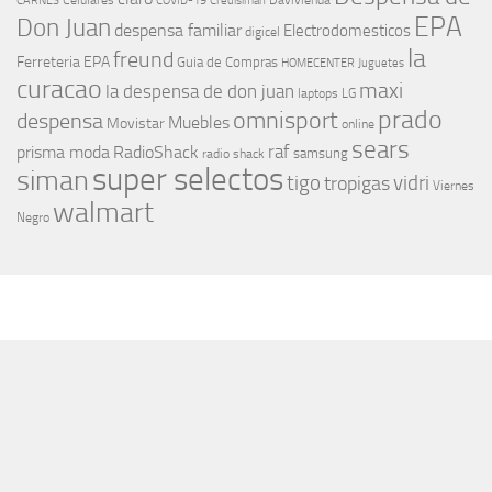
Celulares
Davivienda
CARNES
COVID-19
Credisiman
EPA
Don Juan
despensa familiar
Electrodomesticos
digicel
la
freund
Ferreteria EPA
Guia de Compras
HOMECENTER
Juguetes
curacao
maxi
la despensa de don juan
laptops
LG
prado
omnisport
despensa
Muebles
Movistar
online
sears
raf
prisma moda
RadioShack
samsung
radio shack
super selectos
siman
tigo
vidri
tropigas
Viernes
walmart
Negro
MÁS