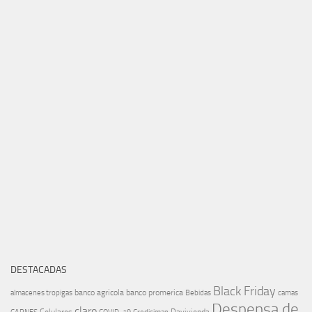
DESTACADAS
Black Friday
banco agricola
banco promerica
almacenes tropigas
Bebidas
camas
Despensa de
claro