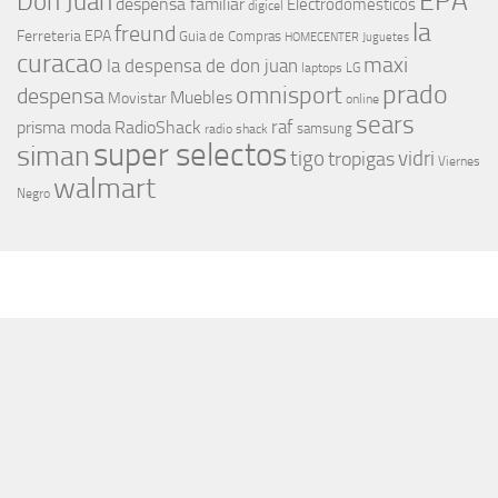
EPA
Don Juan
despensa familiar
Electrodomesticos
digicel
la
freund
Ferreteria EPA
Guia de Compras
HOMECENTER
Juguetes
curacao
maxi
la despensa de don juan
laptops
LG
prado
omnisport
despensa
Muebles
Movistar
online
sears
raf
prisma moda
RadioShack
samsung
radio shack
super selectos
siman
tigo
vidri
tropigas
Viernes
walmart
Negro
MÁS