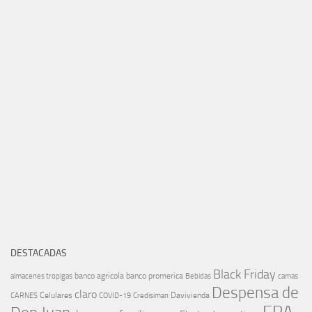
DESTACADAS
Black Friday
banco agricola
banco promerica
almacenes tropigas
Bebidas
camas
Despensa de
claro
Celulares
Davivienda
CARNES
COVID-19
Credisiman