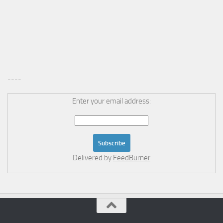
----
Enter your email address:
Delivered by
FeedBurner