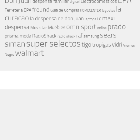
EPA
Don Juan
despensa familiar
Electrodomesticos
digicel
la
freund
Ferreteria EPA
Guia de Compras
HOMECENTER
Juguetes
curacao
maxi
la despensa de don juan
laptops
LG
prado
omnisport
despensa
Muebles
Movistar
online
sears
raf
prisma moda
RadioShack
samsung
radio shack
super selectos
siman
tigo
vidri
tropigas
Viernes
walmart
Negro
MÁS