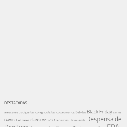
DESTACADAS
Black Friday
banco agricola
banco promerica
almacenes tropigas
Bebidas
camas
Despensa de
claro
Celulares
Davivienda
CARNES
COVID-19
Credisiman