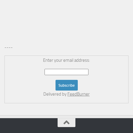
----
Enter your email address:
Delivered by
FeedBurner