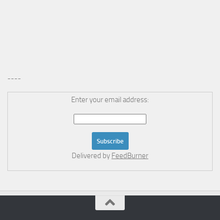
----
Enter your email address:
Delivered by
FeedBurner