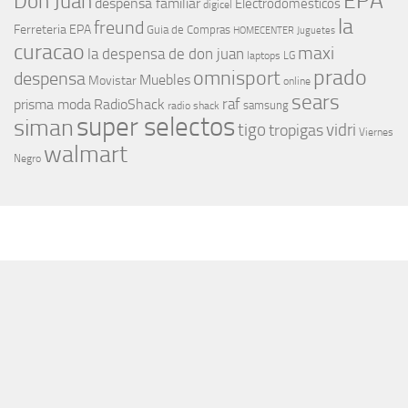
EPA
Don Juan
despensa familiar
Electrodomesticos
digicel
la
freund
Ferreteria EPA
Guia de Compras
HOMECENTER
Juguetes
curacao
maxi
la despensa de don juan
laptops
LG
prado
omnisport
despensa
Muebles
Movistar
online
sears
raf
prisma moda
RadioShack
samsung
radio shack
super selectos
siman
tigo
vidri
tropigas
Viernes
walmart
Negro
MÁS