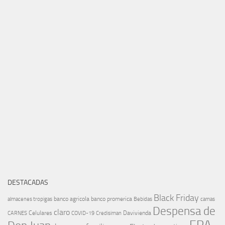
DESTACADAS
Black Friday
banco agricola
banco promerica
almacenes tropigas
Bebidas
camas
Despensa de
claro
Celulares
Davivienda
CARNES
COVID-19
Credisiman