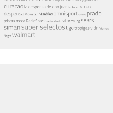
Ferreteria EPA
Guia de Compras
HOMECENTER
Juguetes
curacao
maxi
la despensa de don juan
laptops
LG
prado
omnisport
despensa
Muebles
Movistar
online
sears
raf
prisma moda
RadioShack
samsung
radio shack
super selectos
siman
tigo
vidri
tropigas
Viernes
walmart
Negro
MÁS