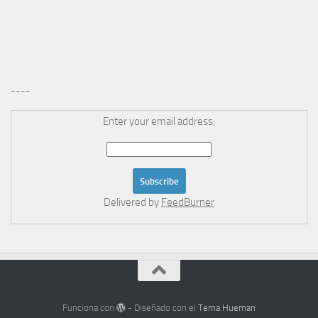
----
Enter your email address:
Delivered by
FeedBurner
Funciona con
- Diseñado con el
Tema Hueman