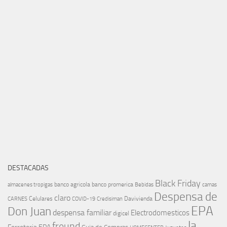
DESTACADAS
Black Friday
banco agricola
banco promerica
almacenes tropigas
Bebidas
camas
Despensa de
claro
Celulares
Davivienda
CARNES
COVID-19
Credisiman
EPA
Don Juan
despensa familiar
Electrodomesticos
digicel
la
freund