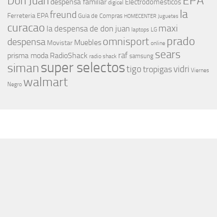
EPA
Don Juan
despensa familiar
Electrodomesticos
digicel
la
freund
Ferreteria EPA
Guia de Compras
HOMECENTER
Juguetes
curacao
maxi
la despensa de don juan
laptops
LG
prado
omnisport
despensa
Muebles
Movistar
online
sears
raf
prisma moda
RadioShack
samsung
radio shack
super selectos
siman
tigo
vidri
tropigas
Viernes
walmart
Negro
MÁS