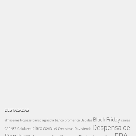
DESTACADAS
Black Friday
banco agricola
banco promerica
almacenes tropigas
Bebidas
camas
Despensa de
claro
Celulares
Davivienda
CARNES
COVID-19
Credisiman