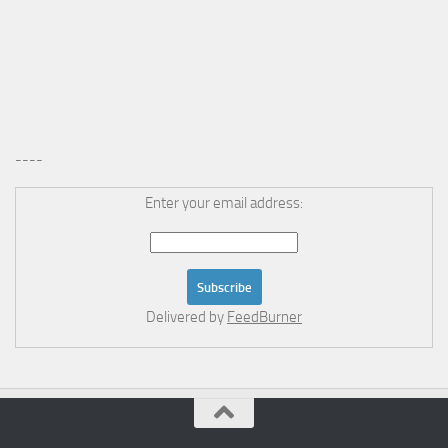
----
Enter your email address:
Delivered by
FeedBurner