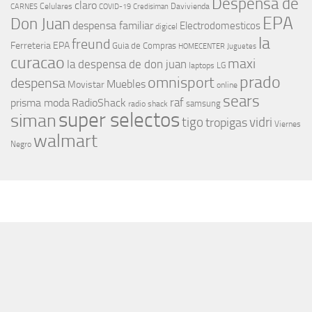
Despensa de
claro
Celulares
Davivienda
CARNES
COVID-19
Credisiman
EPA
Don Juan
despensa familiar
Electrodomesticos
digicel
la
freund
Ferreteria EPA
Guia de Compras
HOMECENTER
Juguetes
curacao
maxi
la despensa de don juan
laptops
LG
prado
omnisport
despensa
Muebles
Movistar
online
sears
raf
prisma moda
RadioShack
samsung
radio shack
super selectos
siman
tigo
vidri
tropigas
Viernes
walmart
Negro
MÁS