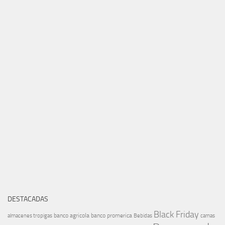
DESTACADAS
Black Friday
banco agricola
banco promerica
almacenes tropigas
Bebidas
camas