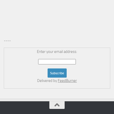
----
Enter your email address:
Delivered by
FeedBurner