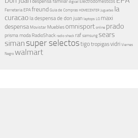
EPA
Don Juan
despensa familiar
Electrodomesticos
digicel
la
freund
Ferreteria EPA
Guia de Compras
HOMECENTER
Juguetes
curacao
maxi
la despensa de don juan
laptops
LG
prado
omnisport
despensa
Muebles
Movistar
online
sears
raf
prisma moda
RadioShack
samsung
radio shack
super selectos
siman
tigo
vidri
tropigas
Viernes
walmart
Negro
MÁS