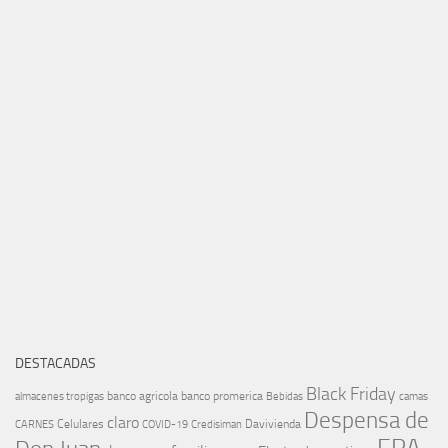
DESTACADAS
Black Friday
banco agricola
banco promerica
almacenes tropigas
Bebidas
camas
Despensa de
claro
Celulares
Davivienda
CARNES
COVID-19
Credisiman