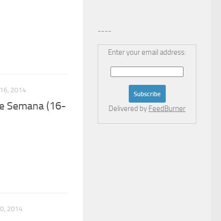
----
Enter your email address:
16, 2014
de Semana (16-
Delivered by
FeedBurner
0, 2014