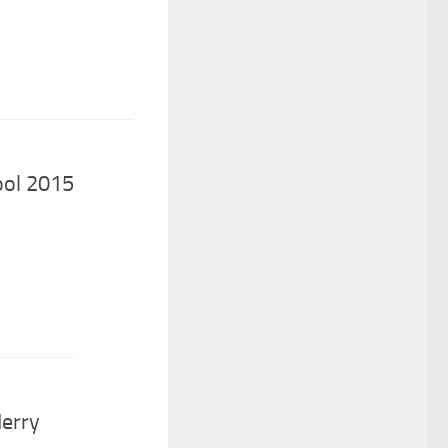
ool 2015
erry