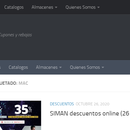
Catalogos
Almacenes
Quienes Somos
Cupones y rebajas
s
Catalogos
Almacenes
Quienes Somos
QUETADO:
MAC
DESCUENTOS
OCTUBRE 26, 2020
SIMAN descuentos online (26