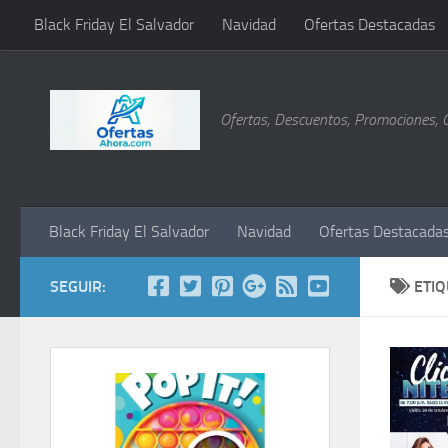
Black Friday El Salvador
Navidad
Ofertas Destacadas
Saltar al contenido
Ofertas, Descuentos, Promociones, 
Black Friday El Salvador
Navidad
Ofertas Destacada
SEGUIR:
ETI