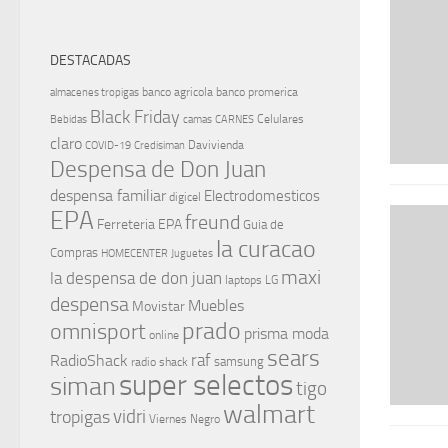
DESTACADAS
banco agricola
banco promerica
almacenes tropigas
Black Friday
Celulares
Bebidas
camas
CARNES
claro
Davivienda
COVID-19
Credisiman
Despensa de Don Juan
despensa familiar
Electrodomesticos
digicel
EPA
freund
Ferreteria EPA
Guia de
la curacao
Compras
HOMECENTER
Juguetes
maxi
la despensa de don juan
laptops
LG
despensa
Muebles
Movistar
prado
omnisport
prisma moda
online
sears
raf
RadioShack
samsung
radio shack
super selectos
siman
tigo
walmart
vidri
tropigas
Viernes Negro