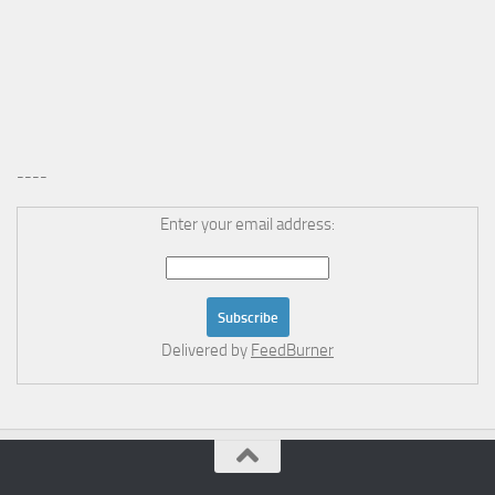
----
Enter your email address:
Delivered by
FeedBurner