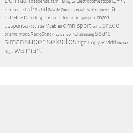
EPA
Don Juan
despensa familiar
Electrodomesticos
digicel
la
freund
Ferreteria EPA
Guia de Compras
HOMECENTER
Juguetes
curacao
maxi
la despensa de don juan
laptops
LG
prado
omnisport
despensa
Muebles
Movistar
online
sears
raf
prisma moda
RadioShack
samsung
radio shack
super selectos
siman
tigo
vidri
tropigas
Viernes
walmart
Negro
MÁS