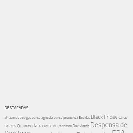
DESTACADAS
Black Friday
banco agricola
banco promerica
almacenes tropigas
Bebidas
camas
Despensa de
claro
Celulares
Davivienda
CARNES
COVID-19
Credisiman