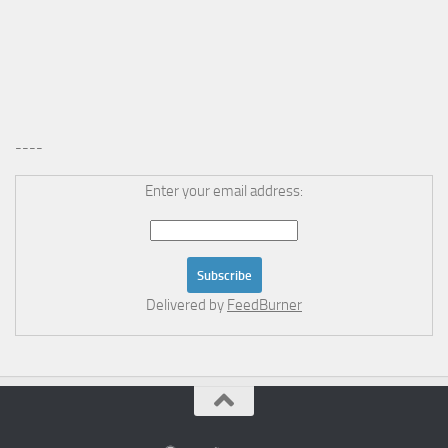
----
Enter your email address:
Delivered by
FeedBurner