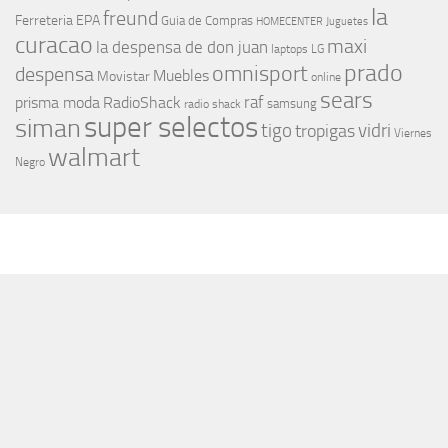
la
freund
Ferreteria EPA
Guia de Compras
HOMECENTER
Juguetes
curacao
maxi
la despensa de don juan
laptops
LG
prado
omnisport
despensa
Muebles
Movistar
online
sears
raf
prisma moda
RadioShack
samsung
radio shack
super selectos
siman
tigo
vidri
tropigas
Viernes
walmart
Negro
MÁS