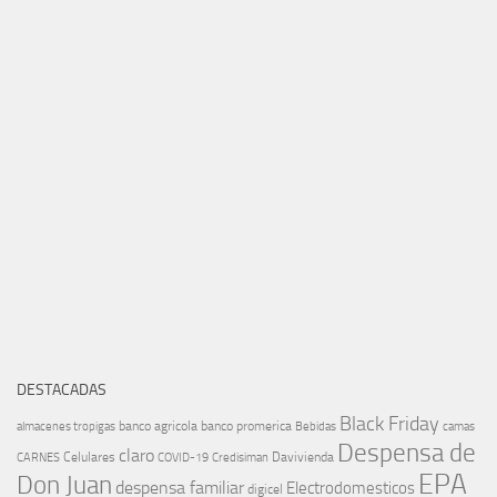
DESTACADAS
Black Friday
banco agricola
banco promerica
almacenes tropigas
Bebidas
camas
Despensa de
claro
Celulares
Davivienda
CARNES
COVID-19
Credisiman
EPA
Don Juan
despensa familiar
Electrodomesticos
digicel