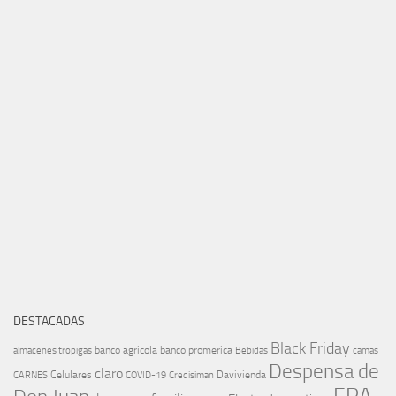
DESTACADAS
Black Friday
banco agricola
banco promerica
almacenes tropigas
Bebidas
camas
Despensa de
claro
Celulares
Davivienda
CARNES
COVID-19
Credisiman