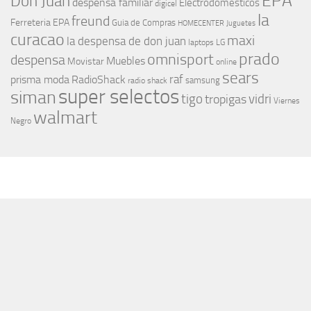
EPA
Don Juan
despensa familiar
Electrodomesticos
digicel
la
freund
Ferreteria EPA
Guia de Compras
HOMECENTER
Juguetes
curacao
maxi
la despensa de don juan
laptops
LG
prado
omnisport
despensa
Muebles
Movistar
online
sears
raf
prisma moda
RadioShack
samsung
radio shack
super selectos
siman
tigo
vidri
tropigas
Viernes
walmart
Negro
MÁS