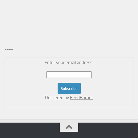
----
Enter your email address:
Delivered by
FeedBurner