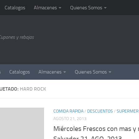
Catalogos
Almacenes
Quienes Somos
Cupones y rebajas
s
Catalogos
Almacenes
Quienes Somos
QUETADO:
HARD ROCK
COMIDA RAPIDA
/
DESCUENTOS
/
SUPERMER
AGOSTO 21, 2013
Miércoles Frescos con mas y 