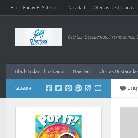
Black Friday El Salvador
Navidad
Ofertas Destacadas
Saltar al contenido
Ofertas, Descuentos, Promociones, 
Black Friday El Salvador
Navidad
Ofertas Destacada
SEGUIR:
ETI