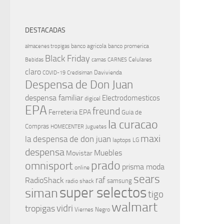
DESTACADAS
banco agricola
banco promerica
almacenes tropigas
Black Friday
Celulares
Bebidas
camas
CARNES
claro
Davivienda
COVID-19
Credisiman
Despensa de Don Juan
despensa familiar
Electrodomesticos
digicel
EPA
freund
Ferreteria EPA
Guia de
la curacao
Compras
HOMECENTER
Juguetes
maxi
la despensa de don juan
laptops
LG
despensa
Muebles
Movistar
prado
omnisport
prisma moda
online
sears
raf
RadioShack
samsung
radio shack
super selectos
siman
tigo
walmart
vidri
tropigas
Viernes Negro