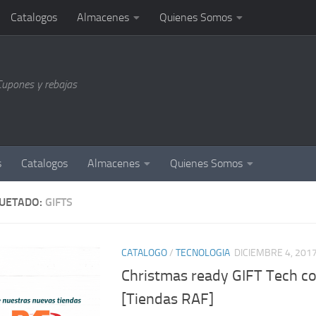
Catalogos
Almacenes
Quienes Somos
Cupones y rebajas
s
Catalogos
Almacenes
Quienes Somos
QUETADO:
GIFTS
CATALOGO
/
TECNOLOGIA
DICIEMBRE 4, 201
Christmas ready GIFT Tech co
[Tiendas RAF]