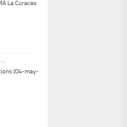
MA La Curacao
015
ions (04-may-