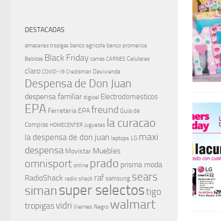
DESTACADAS
banco agricola
banco promerica
almacenes tropigas
Black Friday
Celulares
Bebidas
camas
CARNES
claro
Davivienda
COVID-19
Credisiman
Despensa de Don Juan
despensa familiar
Electrodomesticos
digicel
EPA
freund
Ferreteria EPA
Guia de
la curacao
Compras
HOMECENTER
Juguetes
maxi
la despensa de don juan
laptops
LG
despensa
Muebles
Movistar
prado
omnisport
prisma moda
online
sears
raf
RadioShack
samsung
radio shack
super selectos
siman
tigo
walmart
vidri
tropigas
Viernes Negro