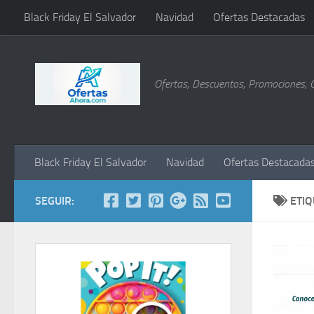
Black Friday El Salvador
Navidad
Ofertas Destacadas
Saltar al contenido
Ofertas, Descuentos, Promociones, 
Black Friday El Salvador
Navidad
Ofertas Destacada
SEGUIR:
ETI