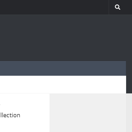
MÁS
7
llection