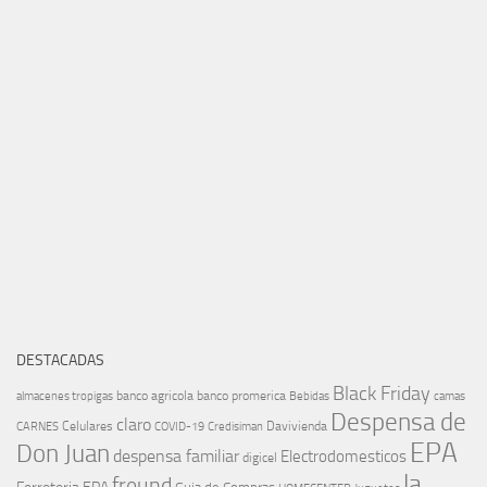
DESTACADAS
Black Friday
banco agricola
banco promerica
almacenes tropigas
Bebidas
camas
Despensa de
claro
Celulares
Davivienda
CARNES
COVID-19
Credisiman
EPA
Don Juan
despensa familiar
Electrodomesticos
digicel
la
freund