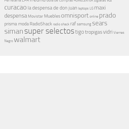
Ferreteria EPA
Guia de Compras
HOMECENTER
Juguetes
curacao
maxi
la despensa de don juan
laptops
LG
prado
omnisport
despensa
Muebles
Movistar
online
sears
raf
prisma moda
RadioShack
samsung
radio shack
super selectos
siman
tigo
vidri
tropigas
Viernes
walmart
Negro
MÁS