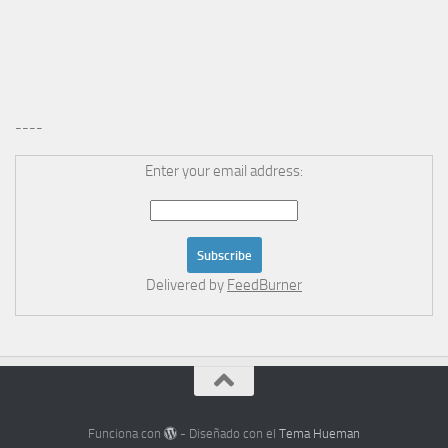
----
Enter your email address:
Delivered by
FeedBurner
Funciona con
- Diseñado con el
Tema Hueman