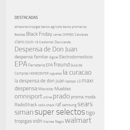
DESTACADAS
banco agricola
banco promerica
almacenes tropigas
Black Friday
Celulares
Bebidas
camas
CARNES
claro
Davivienda
COVID-19
Credisiman
Despensa de Don Juan
despensa familiar
Electrodomesticos
digicel
EPA
freund
Ferreteria EPA
Guia de
la curacao
Compras
HOMECENTER
Juguetes
maxi
la despensa de don juan
laptops
LG
despensa
Muebles
Movistar
prado
omnisport
prisma moda
online
sears
raf
RadioShack
samsung
radio shack
super selectos
siman
tigo
walmart
vidri
tropigas
Viernes Negro