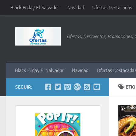
Black Friday El Salvador
Navidad
Ofertas Destacadas
Saltar al contenido
Ofertas, Descuentos, Promociones, 
Black Friday El Salvador
Navidad
Ofertas Destacada
SEGUIR:
ETI