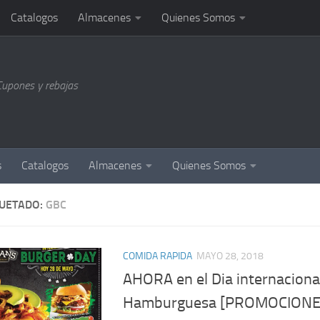
Catalogos
Almacenes
Quienes Somos
Cupones y rebajas
s
Catalogos
Almacenes
Quienes Somos
QUETADO:
GBC
COMIDA RAPIDA
MAYO 28, 2018
AHORA en el Dia internacional
Hamburguesa [PROMOCIONE