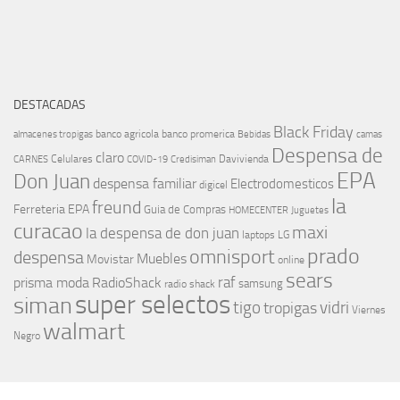
DESTACADAS
Black Friday
banco agricola
banco promerica
almacenes tropigas
Bebidas
camas
Despensa de
claro
Celulares
Davivienda
CARNES
COVID-19
Credisiman
EPA
Don Juan
despensa familiar
Electrodomesticos
digicel
la
freund
Ferreteria EPA
Guia de Compras
HOMECENTER
Juguetes
curacao
maxi
la despensa de don juan
laptops
LG
prado
omnisport
despensa
Muebles
Movistar
online
sears
raf
prisma moda
RadioShack
samsung
radio shack
super selectos
siman
tigo
vidri
tropigas
Viernes
walmart
Negro