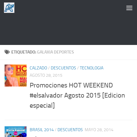
Saltar al contenido
ETIQUETADO:
GALAXIA DEPORTES
CALZADO
/
DESCUENTOS
/
TECNOLOGIA
AGOSTO 28, 2015
Promociones HOT WEEKEND
#elsalvador Agosto 2015 [Edicion
especial]
BRASIL 2014
/
DESCUENTOS
MAYO 28, 2014