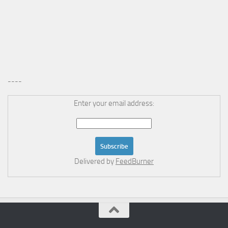
----
Enter your email address:
Delivered by
FeedBurner