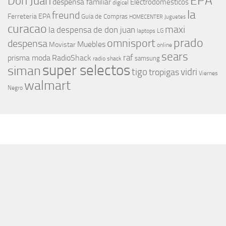
EPA
Don Juan
despensa familiar
Electrodomesticos
digicel
la
freund
Ferreteria EPA
Guia de Compras
HOMECENTER
Juguetes
curacao
maxi
la despensa de don juan
laptops
LG
prado
omnisport
despensa
Muebles
Movistar
online
sears
raf
prisma moda
RadioShack
samsung
radio shack
super selectos
siman
tigo
vidri
tropigas
Viernes
walmart
Negro
MÁS