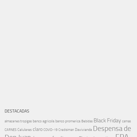
DESTACADAS
Black Friday
banco agricola
banco promerica
almacenes tropigas
Bebidas
camas
Despensa de
claro
Celulares
Davivienda
CARNES
COVID-19
Credisiman