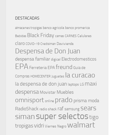
DESTACADAS
banco agricola
banco promerica
almacenes tropigas
Black Friday
Celulares
Bebidas
camas
CARNES
claro
Davivienda
COVID-19
Credisiman
Despensa de Don Juan
despensa familiar
Electrodomesticos
digicel
EPA
freund
Ferreteria EPA
Guia de
la curacao
Compras
HOMECENTER
Juguetes
maxi
la despensa de don juan
laptops
LG
despensa
Muebles
Movistar
prado
omnisport
prisma moda
online
sears
raf
RadioShack
samsung
radio shack
super selectos
siman
tigo
walmart
vidri
tropigas
Viernes Negro