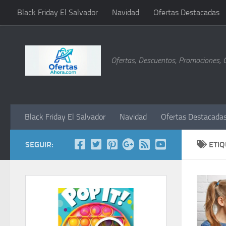
Black Friday El Salvador
Navidad
Ofertas Destacadas
Saltar al contenido
Ofertas, Descuentos, Promociones, 
Black Friday El Salvador
Navidad
Ofertas Destacada
SEGUIR:
ETI