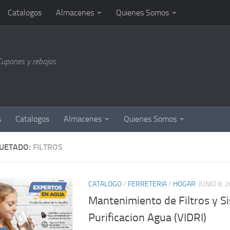
Catalogos
Almacenes
Quienes Somos
Cupones y rebajas
s
Catalogos
Almacenes
Quienes Somos
QUETADO:
FILTROS
CATALOGO
/
FERRETERIA
/
HOGAR
JUNIO 8, 
Mantenimiento de Filtros y S
Purificacion Agua (VIDRI)