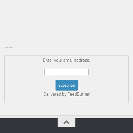
----
Enter your email address:
Delivered by
FeedBurner