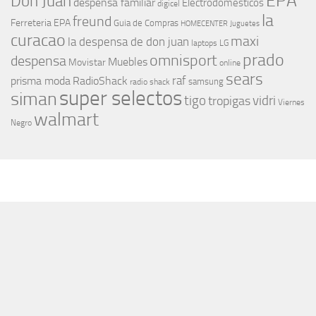
EPA
Don Juan
despensa familiar
Electrodomesticos
digicel
la
freund
Ferreteria EPA
Guia de Compras
HOMECENTER
Juguetes
curacao
maxi
la despensa de don juan
laptops
LG
prado
omnisport
despensa
Muebles
Movistar
online
sears
raf
prisma moda
RadioShack
samsung
radio shack
super selectos
siman
tigo
vidri
tropigas
Viernes
walmart
Negro
MÁS