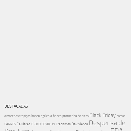
DESTACADAS
Black Friday
banco agricola
banco promerica
almacenes tropigas
Bebidas
camas
Despensa de
claro
Celulares
Davivienda
CARNES
COVID-19
Credisiman