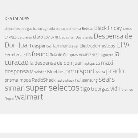
DESTACADAS
Black Friday
banco agricola
banco promerica
almacenes tropigas
Bebidas
camas
Despensa de
claro
Celulares
Davivienda
CARNES
COVID-19
Credisiman
EPA
Don Juan
despensa familiar
Electrodomesticos
digicel
la
freund
Ferreteria EPA
Guia de Compras
HOMECENTER
Juguetes
curacao
maxi
la despensa de don juan
laptops
LG
prado
omnisport
despensa
Muebles
Movistar
online
sears
raf
prisma moda
RadioShack
samsung
radio shack
super selectos
siman
tigo
vidri
tropigas
Viernes
walmart
Negro
MÁS