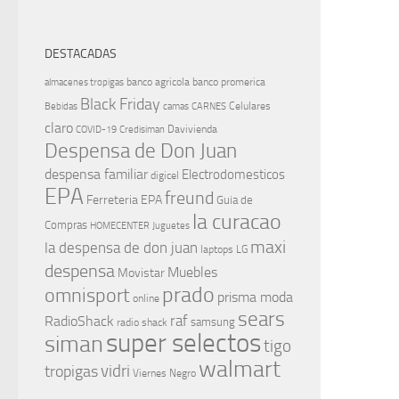
DESTACADAS
banco agricola
banco promerica
almacenes tropigas
Black Friday
Celulares
Bebidas
camas
CARNES
claro
Davivienda
COVID-19
Credisiman
Despensa de Don Juan
despensa familiar
Electrodomesticos
digicel
EPA
freund
Ferreteria EPA
Guia de
la curacao
Compras
HOMECENTER
Juguetes
maxi
la despensa de don juan
laptops
LG
despensa
Muebles
Movistar
prado
omnisport
prisma moda
online
sears
raf
RadioShack
samsung
radio shack
super selectos
siman
tigo
walmart
vidri
tropigas
Viernes Negro