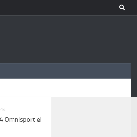
MÁS
014
 Omnisport el