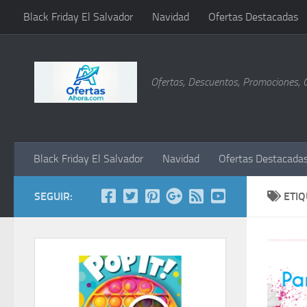
Black Friday El Salvador
Navidad
Ofertas Destacadas
Saltar al contenido
Ofertas, Descuentos, Promociones, 
Black Friday El Salvador
Navidad
Ofertas Destacada
SEGUIR:
ETI