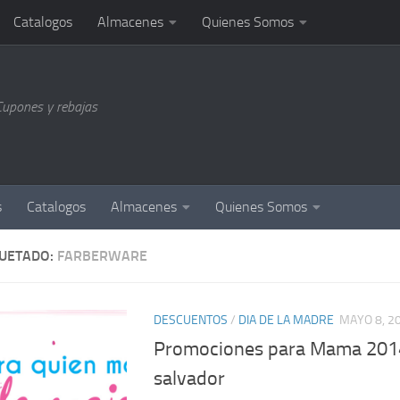
Catalogos
Almacenes
Quienes Somos
Cupones y rebajas
s
Catalogos
Almacenes
Quienes Somos
QUETADO:
FARBERWARE
DESCUENTOS
/
DIA DE LA MADRE
MAYO 8, 2
Promociones para Mama 2014
salvador