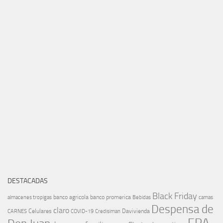
DESTACADAS
Black Friday
banco agricola
banco promerica
almacenes tropigas
Bebidas
camas
Despensa de
claro
Celulares
Davivienda
CARNES
COVID-19
Credisiman