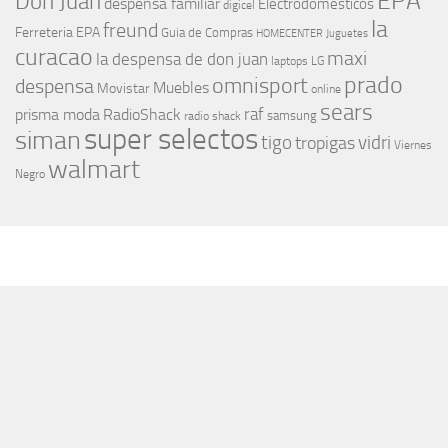
EPA
Don Juan
despensa familiar
Electrodomesticos
digicel
la
freund
Ferreteria EPA
Guia de Compras
HOMECENTER
Juguetes
curacao
maxi
la despensa de don juan
laptops
LG
prado
omnisport
despensa
Muebles
Movistar
online
sears
raf
prisma moda
RadioShack
samsung
radio shack
super selectos
siman
tigo
vidri
tropigas
Viernes
walmart
Negro
MÁS