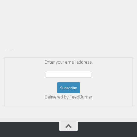
----
Enter your email address:
Delivered by
FeedBurner