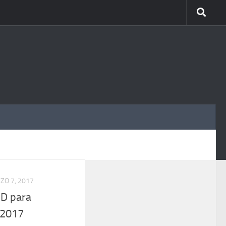
MÁS
ZO 7, 2017
ND para
 2017