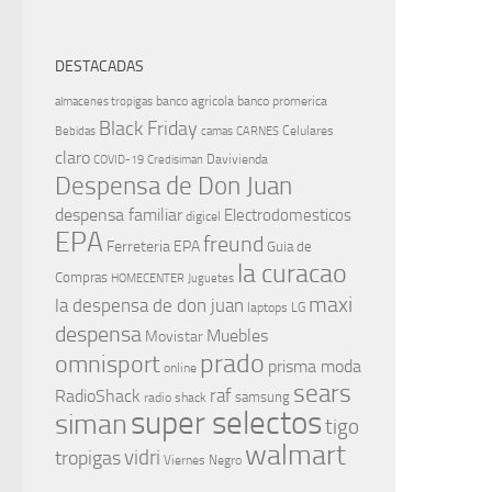
DESTACADAS
banco agricola
banco promerica
almacenes tropigas
Black Friday
Celulares
Bebidas
camas
CARNES
claro
Davivienda
COVID-19
Credisiman
Despensa de Don Juan
despensa familiar
Electrodomesticos
digicel
EPA
freund
Ferreteria EPA
Guia de
la curacao
Compras
HOMECENTER
Juguetes
maxi
la despensa de don juan
laptops
LG
despensa
Muebles
Movistar
prado
omnisport
prisma moda
online
sears
raf
RadioShack
samsung
radio shack
super selectos
siman
tigo
walmart
vidri
tropigas
Viernes Negro