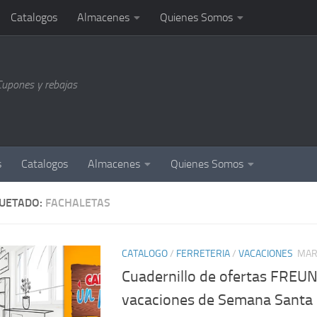
Catalogos
Almacenes
Quienes Somos
Cupones y rebajas
s
Catalogos
Almacenes
Quienes Somos
QUETADO:
FACHALETAS
CATALOGO
/
FERRETERIA
/
VACACIONES
MAR
Cuadernillo de ofertas FREU
vacaciones de Semana Santa