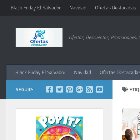
Black Friday El Salvador
Navidad
Ofertas Destacadas
Saltar al contenido
Ofertas, Descuentos, Promociones, 
Black Friday El Salvador
Navidad
Ofertas Destacada
SEGUIR:
ETI