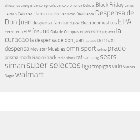
Black Friday
banco agricola
banco promerica
almacenes tropigas
Bebidas
camas
Despensa de
claro
Celulares
Davivienda
CARNES
COVID-19
Credisiman
EPA
Don Juan
despensa familiar
Electrodomesticos
digicel
la
freund
Ferreteria EPA
Guia de Compras
HOMECENTER
Juguetes
curacao
maxi
la despensa de don juan
laptops
LG
prado
omnisport
despensa
Muebles
Movistar
online
sears
raf
prisma moda
RadioShack
samsung
radio shack
super selectos
siman
tigo
vidri
tropigas
Viernes
walmart
Negro
MÁS