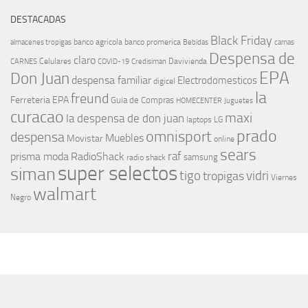
DESTACADAS
Black Friday
banco agricola
banco promerica
almacenes tropigas
Bebidas
camas
Despensa de
claro
Celulares
Davivienda
CARNES
COVID-19
Credisiman
EPA
Don Juan
despensa familiar
Electrodomesticos
digicel
la
freund
Ferreteria EPA
Guia de Compras
HOMECENTER
Juguetes
curacao
maxi
la despensa de don juan
laptops
LG
prado
omnisport
despensa
Muebles
Movistar
online
sears
raf
prisma moda
RadioShack
samsung
radio shack
super selectos
siman
tigo
vidri
tropigas
Viernes
walmart
Negro
MÁS