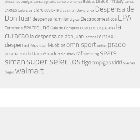
Black Friday
banco agricola
banco promerica
almacenes tropigas
Bebidas
camas
Despensa de
claro
Celulares
Davivienda
CARNES
COVID-19
Credisiman
EPA
Don Juan
despensa familiar
Electrodomesticos
digicel
la
freund
Ferreteria EPA
Guia de Compras
HOMECENTER
Juguetes
curacao
maxi
la despensa de don juan
laptops
LG
prado
omnisport
despensa
Muebles
Movistar
online
sears
raf
prisma moda
RadioShack
samsung
radio shack
super selectos
siman
tigo
vidri
tropigas
Viernes
walmart
Negro
MÁS