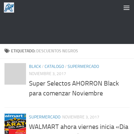
Saltar al contenido
ETIQUETADO:
DESCUENTOS NEGROS
BLACK
/
CATALOGO
/
SUPERMERCADO
NOVIEMBRE 3, 2017
Super Selectos AHORRON Black
para comenzar Noviembre
SUPERMERCADO
NOVIEMBRE 3, 2017
WALMART ahora viernes inicia «Dia