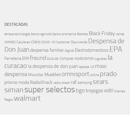
DESTACADAS
Black Friday
banco agricola
banco promerica
almacenes tropigas
Bebidas
camas
Despensa de
claro
Celulares
Davivienda
CARNES
COVID-19
Credisiman
EPA
Don Juan
despensa familiar
Electrodomesticos
digicel
la
freund
Ferreteria EPA
Guia de Compras
HOMECENTER
Juguetes
curacao
maxi
la despensa de don juan
laptops
LG
prado
omnisport
despensa
Muebles
Movistar
online
sears
raf
prisma moda
RadioShack
samsung
radio shack
super selectos
siman
tigo
vidri
tropigas
Viernes
walmart
Negro
MÁS