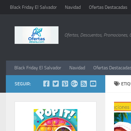
Black Friday El Salvador
Navidad
Ofertas Destacadas
Saltar al contenido
Ofertas, Descuentos, Promociones, 
Black Friday El Salvador
Navidad
Ofertas Destacada
SEGUIR:
ETI