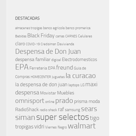
DESTACADAS
banco agricola
banco promerica
almacenes tropigas
Black Friday
Celulares
Bebidas
camas
CARNES
claro
Davivienda
COVID-19
Credisiman
Despensa de Don Juan
despensa familiar
Electrodomesticos
digicel
EPA
freund
Ferreteria EPA
Guia de
la curacao
Compras
HOMECENTER
Juguetes
maxi
la despensa de don juan
laptops
LG
despensa
Muebles
Movistar
prado
omnisport
prisma moda
online
sears
raf
RadioShack
samsung
radio shack
super selectos
siman
tigo
walmart
vidri
tropigas
Viernes Negro