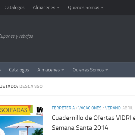
Catalogos
Almacenes
Quienes Somos
Cupones y rebajas
s
Catalogos
Almacenes
Quienes Somos
QUETADO:
DESCANSO
FERRETERIA
/
VACACIONES
/
VERANO
ABRIL 
Cuadernillo de Ofertas VIDRI 
Semana Santa 2014