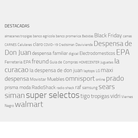
DESTACADAS
Black Friday
banco agricola
banco promerica
almacenes tropigas
Bebidas
camas
Despensa de
claro
Celulares
Davivienda
CARNES
COVID-19
Credisiman
EPA
Don Juan
despensa familiar
Electrodomesticos
digicel
la
freund
Ferreteria EPA
Guia de Compras
HOMECENTER
Juguetes
curacao
maxi
la despensa de don juan
laptops
LG
prado
omnisport
despensa
Muebles
Movistar
online
sears
raf
prisma moda
RadioShack
samsung
radio shack
super selectos
siman
tigo
vidri
tropigas
Viernes
walmart
Negro
MÁS