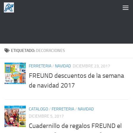
Saltar al contenido
ETIQUETADO:
DECORACIONES
FERRETERIA
/
NAVIDAD
DICIEMBRE 23, 2017
FREUND descuentos de la semana
de navidad 2017
CATALOGO
/
FERRETERIA
/
NAVIDAD
DICIEMBRE 5, 2017
Cuadernillo de regalos FREUND el