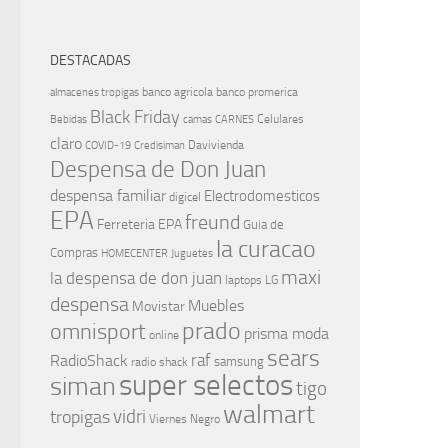
DESTACADAS
banco agricola
banco promerica
almacenes tropigas
Black Friday
Celulares
Bebidas
camas
CARNES
claro
Davivienda
COVID-19
Credisiman
Despensa de Don Juan
despensa familiar
Electrodomesticos
digicel
EPA
freund
Ferreteria EPA
Guia de
la curacao
Compras
HOMECENTER
Juguetes
maxi
la despensa de don juan
laptops
LG
despensa
Muebles
Movistar
prado
omnisport
prisma moda
online
sears
raf
RadioShack
samsung
radio shack
super selectos
siman
tigo
walmart
vidri
tropigas
Viernes Negro