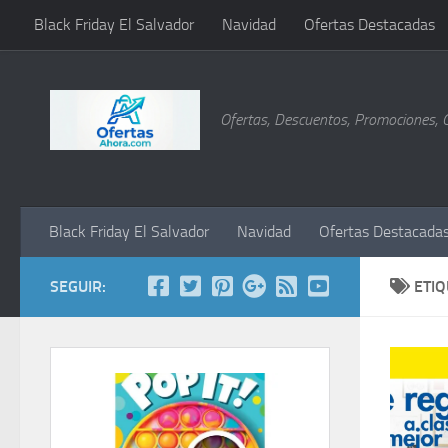
Black Friday El Salvador
Navidad
Ofertas Destacadas
Saltar al contenido
Ofertas, Descuentos, Promociones, 
Black Friday El Salvador
Navidad
Ofertas Destacada
SEGUIR:
ETI