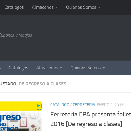
Catalogos
Almacenes
Quienes Somos
Cupones y rebajas
s
Catalogos
Almacenes
Quienes Somos
QUETADO:
DE REGRESO A CLASES
CATALOGO
/
FERRETERIA
ENERO 2, 2016
Ferreteria EPA presenta folle
2016 [De regreso a clases]