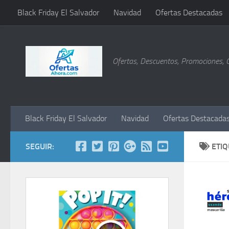
Black Friday El Salvador
Navidad
Ofertas Destacadas
Saltar al contenido
Ofertas, Descuentos, Promociones, 
Black Friday El Salvador
Navidad
Ofertas Destacada
SEGUIR:
ETI