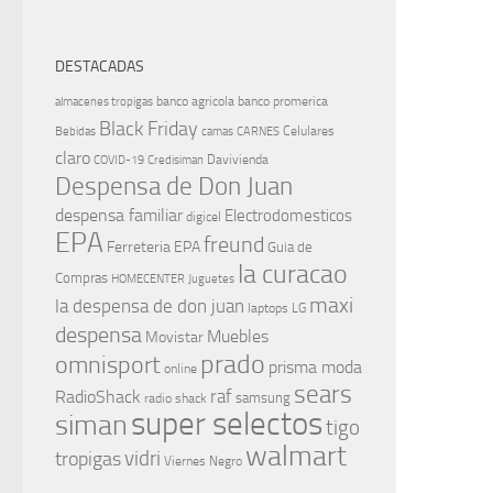
DESTACADAS
banco agricola
banco promerica
almacenes tropigas
Black Friday
Celulares
Bebidas
camas
CARNES
claro
Davivienda
COVID-19
Credisiman
Despensa de Don Juan
despensa familiar
Electrodomesticos
digicel
EPA
freund
Ferreteria EPA
Guia de
la curacao
Compras
HOMECENTER
Juguetes
maxi
la despensa de don juan
laptops
LG
despensa
Muebles
Movistar
prado
omnisport
prisma moda
online
sears
raf
RadioShack
samsung
radio shack
super selectos
siman
tigo
walmart
vidri
tropigas
Viernes Negro