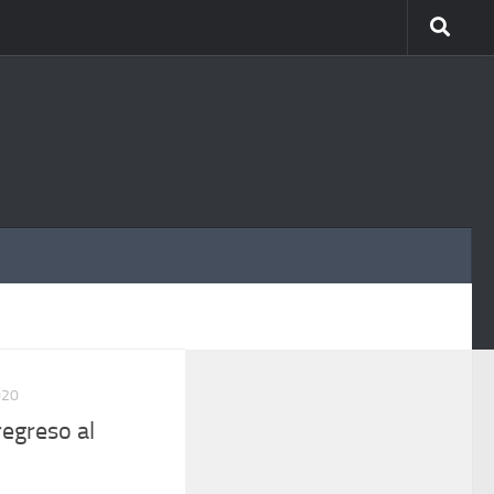
MÁS
020
egreso al