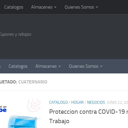
Catalogos
Almacenes
Quienes Somos
Cupones y rebajas
s
Catalogos
Almacenes
Quienes Somos
QUETADO:
CUATERNARIO
CATALOGO
/
HOGAR
/
NEGOCIOS
JUNIO 22, 2
Proteccion contra COVID-19 r
Trabajo