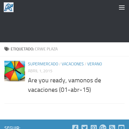
Saltar al contenido
ETIQUETADO:
CRWE PLAZA
SUPERMERCADO
/
VACACIONES
/
VERANO
ABRIL 1, 2015
Are you ready, vamonos de
vacaciones (01-abr-15)
SEGUIR: