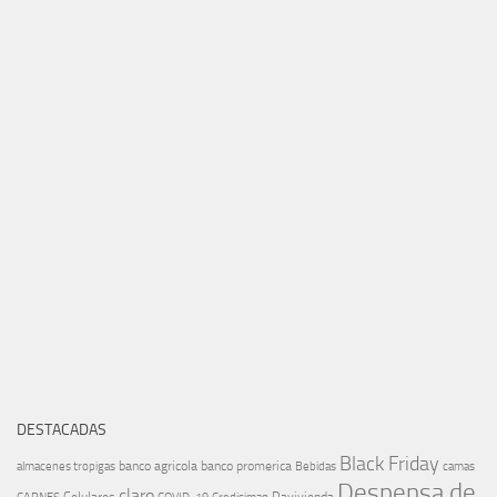
DESTACADAS
Black Friday
banco agricola
banco promerica
almacenes tropigas
Bebidas
camas
Despensa de
claro