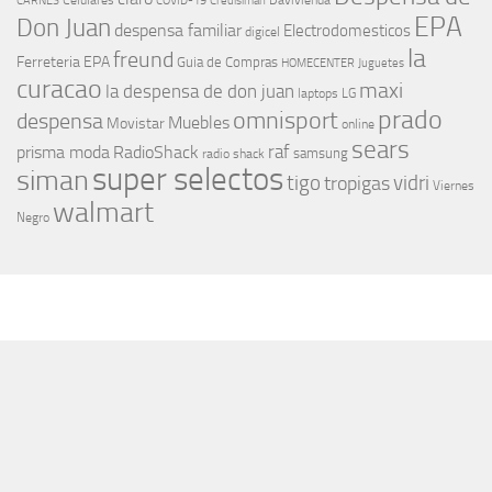
Celulares
Davivienda
CARNES
COVID-19
Credisiman
EPA
Don Juan
despensa familiar
Electrodomesticos
digicel
la
freund
Ferreteria EPA
Guia de Compras
HOMECENTER
Juguetes
curacao
maxi
la despensa de don juan
laptops
LG
prado
omnisport
despensa
Muebles
Movistar
online
sears
raf
prisma moda
RadioShack
samsung
radio shack
super selectos
siman
tigo
vidri
tropigas
Viernes
walmart
Negro
MÁS