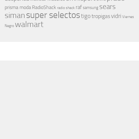
sears
raf
prisma moda
RadioShack
samsung
radio shack
super selectos
siman
tigo
vidri
tropigas
Viernes
walmart
Negro
MÁS