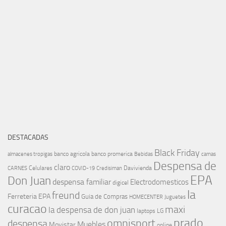
DESTACADAS
Black Friday
banco agricola
banco promerica
almacenes tropigas
Bebidas
camas
Despensa de
claro
Celulares
Davivienda
CARNES
COVID-19
Credisiman
EPA
Don Juan
despensa familiar
Electrodomesticos
digicel
la
freund
Ferreteria EPA
Guia de Compras
HOMECENTER
Juguetes
curacao
maxi
la despensa de don juan
laptops
LG
prado
omnisport
despensa
Muebles
Movistar
online