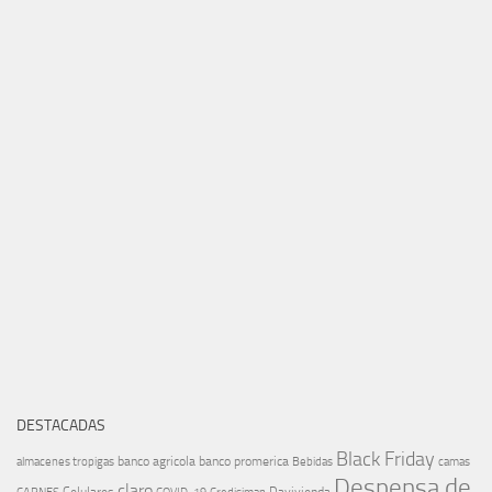
DESTACADAS
Black Friday
banco agricola
banco promerica
almacenes tropigas
Bebidas
camas
Despensa de
claro