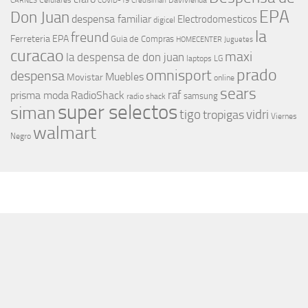
Celulares
Davivienda
CARNES
COVID-19
Credisiman
EPA
Don Juan
despensa familiar
Electrodomesticos
digicel
la
freund
Ferreteria EPA
Guia de Compras
HOMECENTER
Juguetes
curacao
maxi
la despensa de don juan
laptops
LG
prado
omnisport
despensa
Muebles
Movistar
online
sears
raf
prisma moda
RadioShack
samsung
radio shack
super selectos
siman
tigo
vidri
tropigas
Viernes
walmart
Negro
MÁS