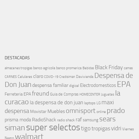
DESTACADAS
Black Friday
banco agricola
banco promerica
almacenes tropigas
Bebidas
camas
Despensa de
claro
Celulares
Davivienda
CARNES
COVID-19
Credisiman
EPA
Don Juan
despensa familiar
Electrodomesticos
digicel
la
freund
Ferreteria EPA
Guia de Compras
HOMECENTER
Juguetes
curacao
maxi
la despensa de don juan
laptops
LG
prado
omnisport
despensa
Muebles
Movistar
online
sears
raf
prisma moda
RadioShack
samsung
radio shack
super selectos
siman
tigo
vidri
tropigas
Viernes
walmart
Negro