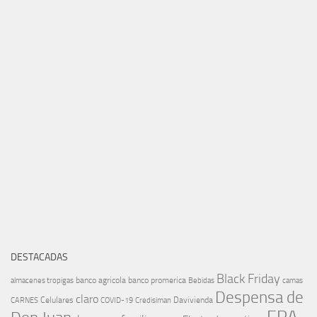
DESTACADAS
Black Friday
banco agricola
banco promerica
almacenes tropigas
Bebidas
camas
Despensa de
claro
Celulares
Davivienda
CARNES
COVID-19
Credisiman