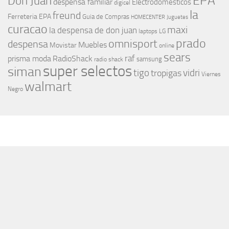
EPA
Don Juan
despensa familiar
Electrodomesticos
digicel
la
freund
Ferreteria EPA
Guia de Compras
HOMECENTER
Juguetes
curacao
maxi
la despensa de don juan
laptops
LG
prado
omnisport
despensa
Muebles
Movistar
online
sears
raf
prisma moda
RadioShack
samsung
radio shack
super selectos
siman
tigo
vidri
tropigas
Viernes
walmart
Negro
MÁS