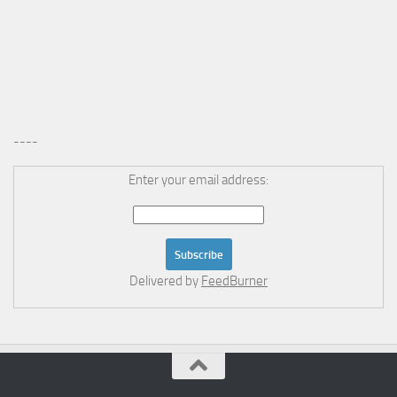
----
Enter your email address:
Delivered by
FeedBurner