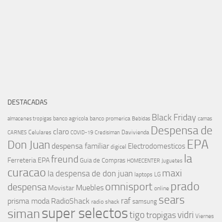
DESTACADAS
Black Friday
banco agricola
banco promerica
almacenes tropigas
Bebidas
camas
Despensa de
claro
Celulares
Davivienda
CARNES
COVID-19
Credisiman
EPA
Don Juan
despensa familiar
Electrodomesticos
digicel
la
freund
Ferreteria EPA
Guia de Compras
HOMECENTER
Juguetes
curacao
maxi
la despensa de don juan
laptops
LG
prado
omnisport
despensa
Muebles
Movistar
online
sears
raf
prisma moda
RadioShack
samsung
radio shack
super selectos
siman
tigo
vidri
tropigas
Viernes