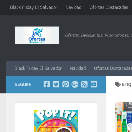
Black Friday El Salvador
Navidad
Ofertas Destacadas
Saltar al contenido
Ofertas, Descuentos, Promociones, 
Black Friday El Salvador
Navidad
Ofertas Destacada
SEGUIR:
ETI