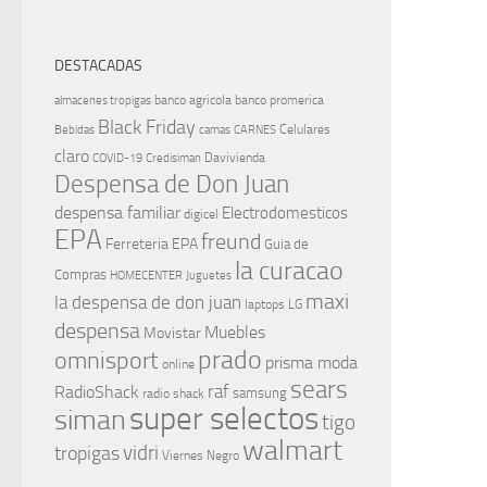
DESTACADAS
banco agricola
banco promerica
almacenes tropigas
Black Friday
Celulares
Bebidas
camas
CARNES
claro
Davivienda
COVID-19
Credisiman
Despensa de Don Juan
despensa familiar
Electrodomesticos
digicel
EPA
freund
Ferreteria EPA
Guia de
la curacao
Compras
HOMECENTER
Juguetes
maxi
la despensa de don juan
laptops
LG
despensa
Muebles
Movistar
prado
omnisport
prisma moda
online
sears
raf
RadioShack
samsung
radio shack
super selectos
siman
tigo
walmart
vidri
tropigas
Viernes Negro