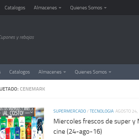
Catalogos
Almacenes
Quienes Somos
Cupones y rebajas
s
Catalogos
Almacenes
Quienes Somos
QUETADO:
CENEMARK
SUPERMERCADO
/
TECNOLOGIA
AGOSTO 24,
Miercoles frescos de super y 
cine (24-ago-16)