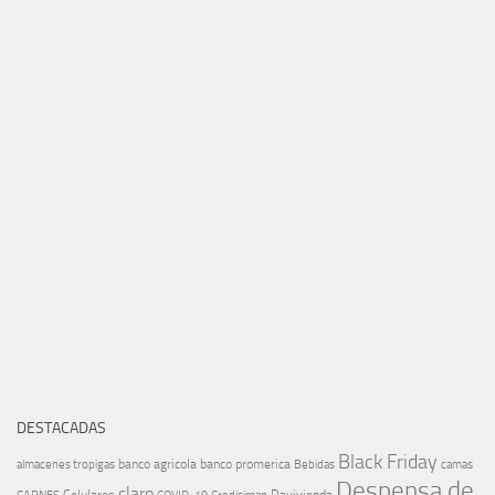
DESTACADAS
Black Friday
banco agricola
banco promerica
almacenes tropigas
Bebidas
camas
Despensa de
claro