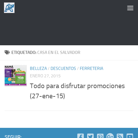
Saltar al contenido
ETIQUETADO:
CASA EN EL SALVADOR
BELLEZA
/
DESCUENTOS
/
FERRETERIA
ENERO 27, 2015
Todo para disfrutar promociones
(27-ene-15)
SEGUIR: