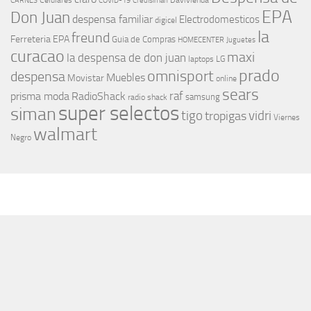
Celulares
Davivienda
CARNES
COVID-19
Credisiman
EPA
Don Juan
despensa familiar
Electrodomesticos
digicel
la
freund
Ferreteria EPA
Guia de Compras
HOMECENTER
Juguetes
curacao
maxi
la despensa de don juan
laptops
LG
prado
omnisport
despensa
Muebles
Movistar
online
sears
raf
prisma moda
RadioShack
samsung
radio shack
super selectos
siman
tigo
vidri
tropigas
Viernes
walmart
Negro
MÁS