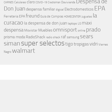
Despensa de
claro
Celulares
Davivienda
CARNES
COVID-19
Credisiman
EPA
Don Juan
despensa familiar
Electrodomesticos
digicel
la
freund
Ferreteria EPA
Guia de Compras
HOMECENTER
Juguetes
curacao
maxi
la despensa de don juan
laptops
LG
prado
omnisport
despensa
Muebles
Movistar
online
sears
raf
prisma moda
RadioShack
samsung
radio shack
super selectos
siman
tigo
vidri
tropigas
Viernes
walmart
Negro
MÁS