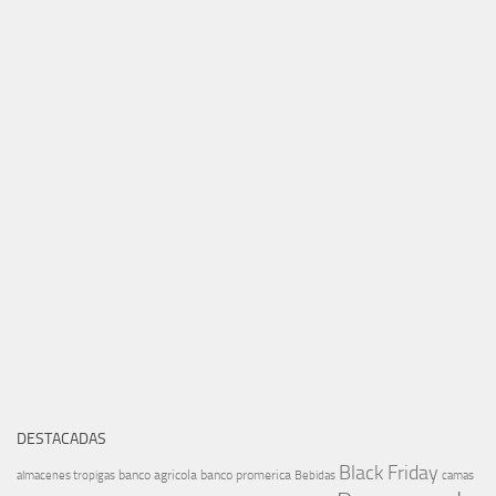
DESTACADAS
Black Friday
banco agricola
banco promerica
almacenes tropigas
Bebidas
camas