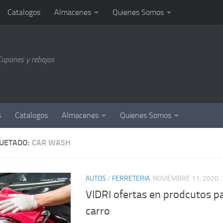
Catalogos
Almacenes
Quienes Somos
Cupones y rebajas
s
Catalogos
Almacenes
Quienes Somos
QUETADO:
CAR WASH
AUTOS
/
FERRETERIA
NOVIEMBRE 11, 2020
VIDRI ofertas en prodcutos pa
carro