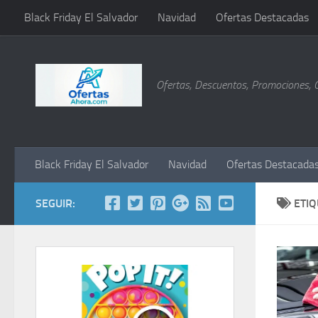
Black Friday El Salvador
Navidad
Ofertas Destacadas
Saltar al contenido
Ofertas, Descuentos, Promociones, 
Black Friday El Salvador
Navidad
Ofertas Destacada
SEGUIR:
ETI