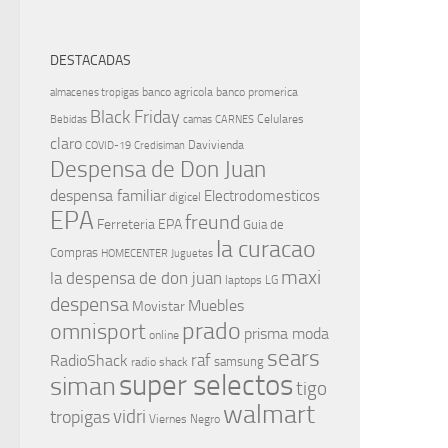
DESTACADAS
banco agricola
banco promerica
almacenes tropigas
Black Friday
Celulares
Bebidas
camas
CARNES
claro
Davivienda
COVID-19
Credisiman
Despensa de Don Juan
despensa familiar
Electrodomesticos
digicel
EPA
freund
Ferreteria EPA
Guia de
la curacao
Compras
HOMECENTER
Juguetes
maxi
la despensa de don juan
laptops
LG
despensa
Muebles
Movistar
prado
omnisport
prisma moda
online
sears
raf
RadioShack
samsung
radio shack
super selectos
siman
tigo
walmart
vidri
tropigas
Viernes Negro