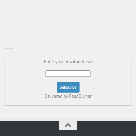
----
Enter your email address:
Delivered by
FeedBurner