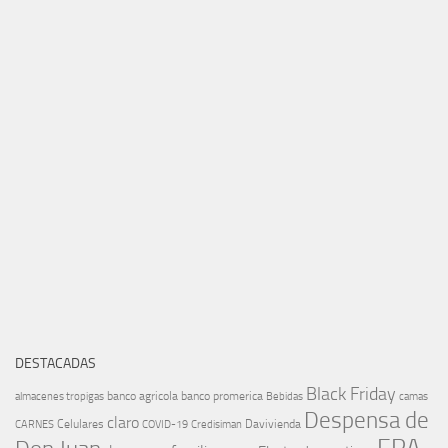
DESTACADAS
Black Friday
banco agricola
banco promerica
almacenes tropigas
Bebidas
camas
Despensa de
claro
Celulares
Davivienda
CARNES
COVID-19
Credisiman