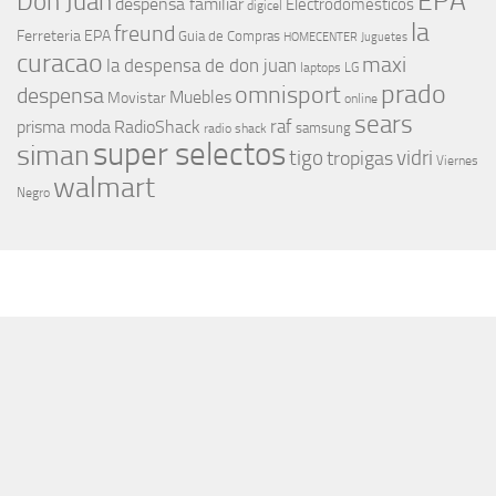
EPA
Don Juan
despensa familiar
Electrodomesticos
digicel
la
freund
Ferreteria EPA
Guia de Compras
HOMECENTER
Juguetes
curacao
maxi
la despensa de don juan
laptops
LG
prado
omnisport
despensa
Muebles
Movistar
online
sears
raf
prisma moda
RadioShack
samsung
radio shack
super selectos
siman
tigo
vidri
tropigas
Viernes
walmart
Negro
MÁS