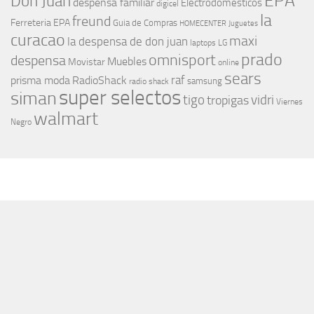
EPA
Don Juan
despensa familiar
Electrodomesticos
digicel
la
freund
Ferreteria EPA
Guia de Compras
HOMECENTER
Juguetes
curacao
maxi
la despensa de don juan
laptops
LG
prado
omnisport
despensa
Muebles
Movistar
online
sears
raf
prisma moda
RadioShack
samsung
radio shack
super selectos
siman
tigo
vidri
tropigas
Viernes
walmart
Negro
MÁS