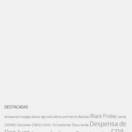
DESTACADAS
Black Friday
banco agricola
banco promerica
almacenes tropigas
Bebidas
camas
Despensa de
claro
Celulares
Davivienda
CARNES
COVID-19
Credisiman