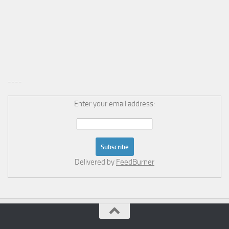
----
Enter your email address:
Delivered by
FeedBurner