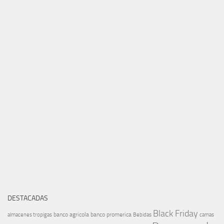
DESTACADAS
Black Friday
banco agricola
banco promerica
almacenes tropigas
Bebidas
camas