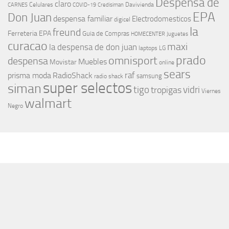
Despensa de
claro
Celulares
Davivienda
CARNES
COVID-19
Credisiman
EPA
Don Juan
despensa familiar
Electrodomesticos
digicel
la
freund
Ferreteria EPA
Guia de Compras
HOMECENTER
Juguetes
curacao
maxi
la despensa de don juan
laptops
LG
prado
omnisport
despensa
Muebles
Movistar
online
sears
raf
prisma moda
RadioShack
samsung
radio shack
super selectos
siman
tigo
vidri
tropigas
Viernes
walmart
Negro
MÁS