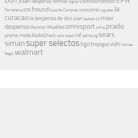
EPA
Don Juan
despensa familiar
Electrodomesticos
digicel
la
freund
Ferreteria EPA
Guia de Compras
HOMECENTER
Juguetes
curacao
maxi
la despensa de don juan
laptops
LG
prado
omnisport
despensa
Muebles
Movistar
online
sears
raf
prisma moda
RadioShack
samsung
radio shack
super selectos
siman
tigo
vidri
tropigas
Viernes
walmart
Negro
MÁS