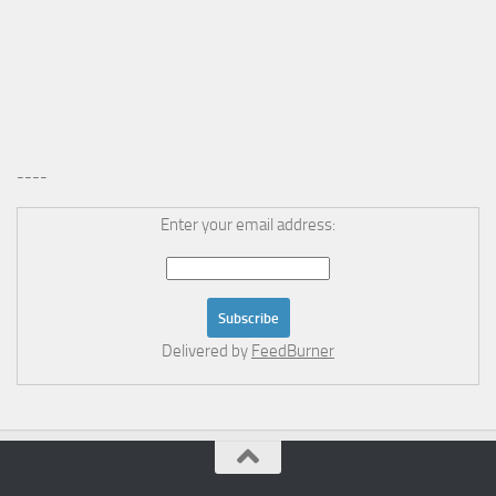
----
Enter your email address:
Delivered by
FeedBurner