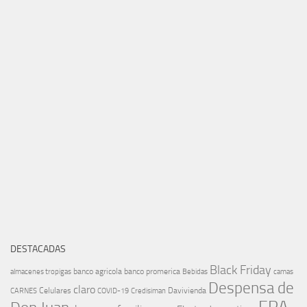
DESTACADAS
Black Friday
banco agricola
banco promerica
almacenes tropigas
Bebidas
camas
Despensa de
claro
Celulares
Davivienda
CARNES
COVID-19
Credisiman